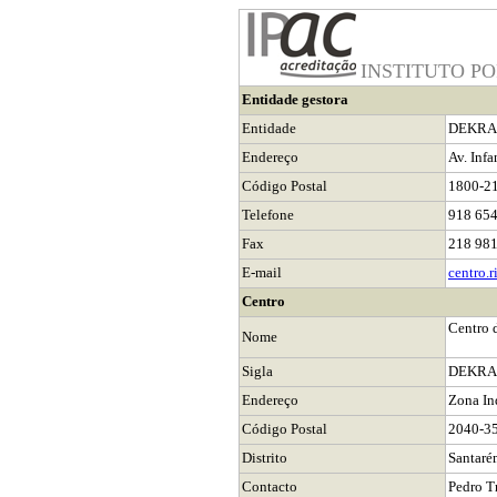
INSTITUTO P
Entidade gestora
Entidade
DEKRA I
Endereço
Av. Infa
Código Postal
1800-2
Telefone
918 65
Fax
218 98
E-mail
centro.
Centro
Centro 
Nome
Sigla
DEKRA 
Endereço
Zona In
Código Postal
2040-3
Distrito
Santaré
Contacto
Pedro T