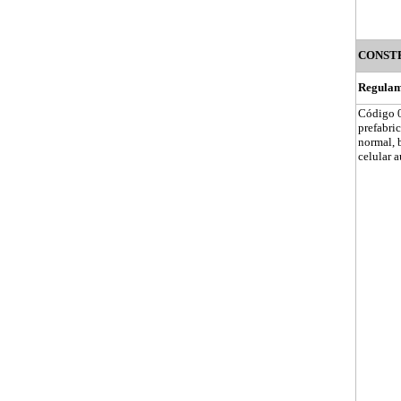
CONST
Regulam
Código 0
prefabri
normal, 
celular 