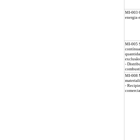
MI-003 
energia e
MI-005 S
contínua
quantida
exclusão
- Distrib
combust
MI-008 
material
- Recipie
comercia