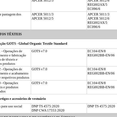
APCER 5012/5
APCER 5012/6
REG002AX/5
EC096/6
e pastagem dos
APCER 5011/3
APCER 5011/3
APCER 5012/5
APCER 5012/6
REG002AX/5
EC096/6
TOS TÊXTEIS
ação GOTS - Global Organic Textile Standard
 - Operações de
GOTS v7.0
EC104-EN/8
mento e fabricação
REG002BB-EN/06
 de têxteis e
os produtos
 - Operações de
GOTS v7.0
EC104-EN/8
amento e acabamento
REG002BB-EN/06
 respetivos produtos
 - Operações
GOTS v7.0
EC104-EN/8
is e produtos
REG002BB-EN/06
ados
rtigos e acessórios de vestuário
 para uso social
DNP TS 4575:2020
DNP TS 4575:2020
DNP CWA 17553:2020