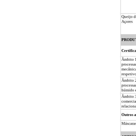
Queijo d
Açores
PRODU
Certific
Âmbito 1
processa
mecânica
respetiv
Âmbito 2
process
húmido e
Âmbito 3
comercia
relacion
Outros a
Máscaras