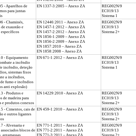
5 - Aparelhos de
EN 1337-3:2005 – Anexo ZA
REG002N/9
rnos para juntas
EC019/13
ais
Sistema 1
6 - Chaminés,
EN 12446:2011 – Anexo ZA
REG002N/9
 de exaustão e
EN 1457-1:2012 – Anexo ZA
EC019/13
 específicos
EN 1457-2:2012 – Anexo ZA
Sistema 2+
EN 1856-1:2009 – Anexo ZA
EN 1856-2:2009 – Anexo ZA
EN 1857:2010 – Anexo ZA
EN 1858:2008 – Anexo ZA
10 - Equipamento
EN 671-1:2012 – Anexo ZA
REG002N/9
combate a incêndio
EC019/13
de incêndio, deteção
Sistema 1
dios, sistemas fixos
te a incêndios,
 de fumo e incêndios
os anti explosão)
3 - Produtos e
EN 14229:2010 - Anexo ZA
REG002N/9
s de madeira para
EC019/13
as e produtos conexos
Sistema 2+
5 - Cimentos, cais de
EN 459-1:2010 – Anexo ZA
REG002N/9
ão e outros ligantes
EC019/13
cos
Sistema 2+
7 - Alvenaria e
EN 771-1:2011 – Anexo ZA
REG002N/9
 associados blocos de
EN 771-2:2011 – Anexo ZA
EC019/13
a, argamassas,
EN 771-3:2011 – Anexo ZA
Sistema 2+