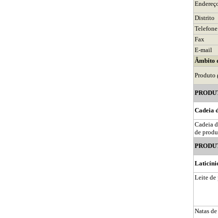
Endereç
Distrito
Telefone
Fax
E-mail
Âmbito d
Produto
PRODUT
Cadeia d
Cadeia d
de produ
PRODUT
Laticíni
Leite de
Natas de