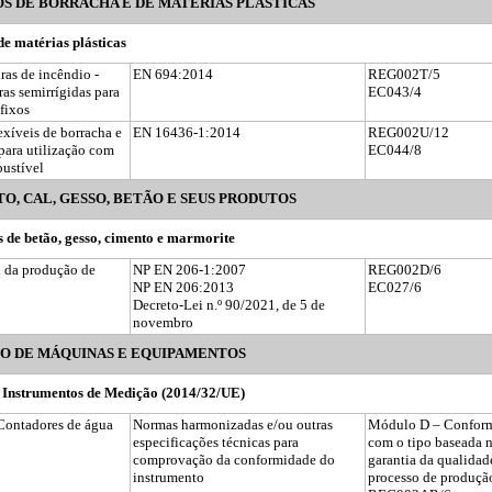
S DE BORRACHA E DE MATÉRIAS PLÁSTICAS
de matérias plásticas
as de incêndio -
EN 694:2014
REG002T/5
as semirrígidas para
EC043/4
 fixos
exíveis de borracha e
EN 16436-1:2014
REG002U/12
 para utilização com
EC044/8
bustível
O, CAL, GESSO, BETÃO E SEUS PRODUTOS
 de betão, gesso, cimento e marmorite
 da produção de
NP EN 206-1:2007
REG002D/6
NP EN 206:2013
EC027/6
Decreto-Lei n.º 90/2021, de 5 de
novembro
O DE MÁQUINAS E EQUIPAMENTOS
a Instrumentos de Medição (2014/32/UE)
Contadores de água
Normas harmonizadas e/ou outras
Módulo D – Confor
especificações técnicas para
com o tipo baseada 
comprovação da conformidade do
garantia da qualidad
instrumento
processo de produçã