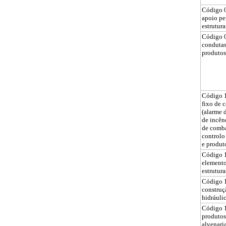
Código 0
apoio pe
estrutur
Código 0
condutas
produtos
Código 
fixo de 
(alarme 
de incên
de comba
controlo
e produt
Código 1
elemento
estrutur
Código 1
construç
hidráuli
Código 1
produtos
alvenari