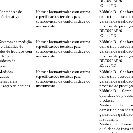
REG002AR/6
EC020/13
Contadores de
Normas harmonizadas e/ou outras
Módulo D – Confor
létrica ativa
especificações técnicas para
com o tipo baseada 
comprovação da conformidade do
garantia da qualidad
instrumento
processo de produçã
REG002AR/6
EC020/13
istemas de medição
Normas harmonizadas e/ou outras
Módulo D – Confor
 e dinâmica de
especificações técnicas para
com o tipo baseada 
des de líquidos com
comprovação da conformidade do
garantia da qualidad
 da água
instrumento
processo de produçã
uidores de
REG002AR/6
ível
EC020/13
Medidas
Normas harmonizadas e/ou outras
Módulo D – Confor
izadas
especificações técnicas para
com o tipo baseada 
ntes para a
comprovação da conformidade do
garantia da qualidad
lização de bebidas
instrumento
processo de produçã
Módulo D1 – Garant
qualidade do proces
produção
Módulo E – Confor
com o tipo baseada 
garantia da qualidad
instrumento
Módulo E1 – Garant
qualidade da inspeç