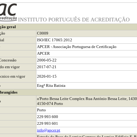
INSTITUTO PORTUGUÊS DE ACREDITAÇÃO
ção geral
ção
C0009
ial
ISO/IEC 17065:2012
e
APCER - Associação Portuguesa de Certificação
APCER
Concessão
2006-05-22
ado em vigor
2017-07-21
cnico em vigor
2026-01-15
o
Engª Rita Batista
abrangidos
o'Porto Bessa Leite Complex Rua António Bessa Leite, 1430 
o
4150-074 Porto
Porto
229 993 600
229 993 601
info@apcer.pt
Estrada do Paço do Lumiar Campus do Lumiar, Edifício E, 