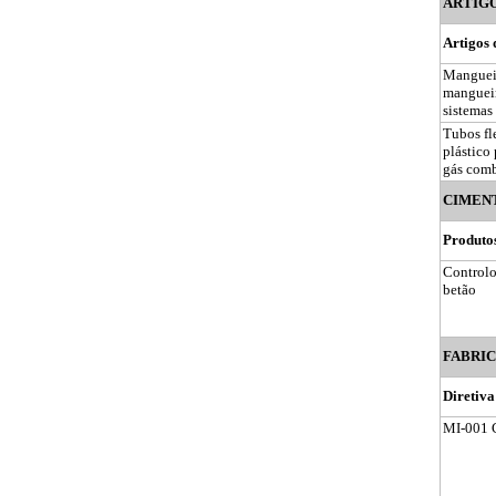
ARTIGO
Artigos 
Mangueir
mangueir
sistemas
Tubos fl
plástico
gás com
CIMENT
Produtos
Controlo
betão
FABRIC
Diretiv
MI-001 