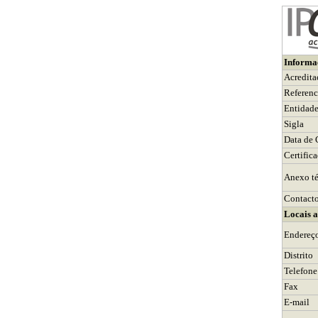
Informa
Acredita
Referenc
Entidad
Sigla
Data de 
Certific
Anexo té
Contact
Locais 
Endereç
Distrito
Telefone
Fax
E-mail