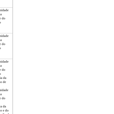
midade
na
e do
o
midade
na
e do
o
midade
na
e do
o
ia da
so de
midade
na
e do
ia da
ão e do