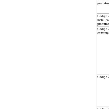
produto
Código 2
metálicos
produto
Código 2
construç
Código 