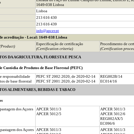
o
1649-038 Lisboa
Lisboa
213 616 430
213 616 439
info@apcer.pt
e acreditação - Local: 1649-038 Lisboa
Especificação de certificação
Procedimento de cert
(Product)
(Certification criteria)
(Certification proce
OS DA AGRICULTURA, FLORESTA E PESCA
e Custódia de Produtos de Base Florestal (PEFC)
e responsabilidade
PEFC ST 2002:2020, de 2020-02-14
REG002B/14
tos de base florestal
PEFC ST 2001:2020, de 2020-02-14
EC014/16
OS ALIMENTARES, BEBIDAS E TABACO
os
 pastagem dos Açores
APCER 5011/3
APCER 5011/3
APCER 5012/5
APCER 5012/6
REG002AX/5
EC096/6
 pastagem dos Açores
APCER 5011/3
APCER 5011/3