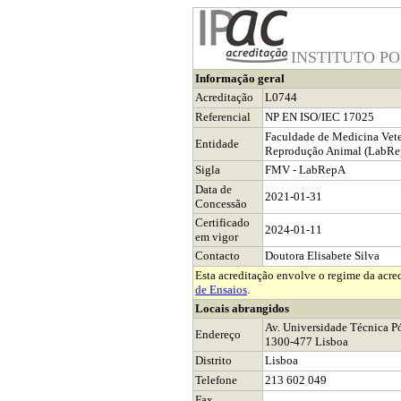
INSTITUTO P
Informação geral
Acreditação
L0744
Referencial
NP EN ISO/IEC 17025
Faculdade de Medicina Veter
Entidade
Reprodução Animal (LabRe
Sigla
FMV - LabRepA
Data de
2021-01-31
Concessão
Certificado
2024-01-11
em vigor
Contacto
Doutora Elisabete Silva
Esta acreditação envolve o regime da acre
de Ensaios
.
Locais abrangidos
Av. Universidade Técnica Pó
Endereço
1300-477 Lisboa
Distrito
Lisboa
Telefone
213 602 049
Fax