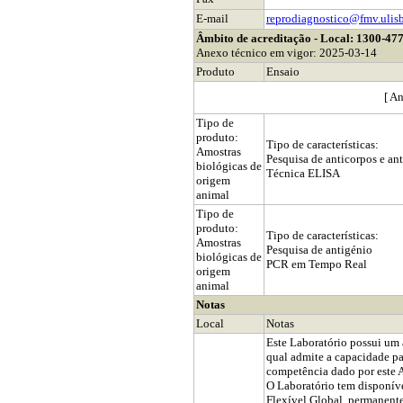
E-mail
reprodiagnostico@fmv.ulisb
Âmbito de acreditação - Local: 1300-47
Anexo técnico em vigor: 2025-03-14
Produto
Ensaio
[ An
Tipo de
produto:
Tipo de características:
Amostras
Pesquisa de anticorpos e an
biológicas de
Técnica ELISA
origem
animal
Tipo de
produto:
Tipo de características:
Amostras
Pesquisa de antigénio
biológicas de
PCR em Tempo Real
origem
animal
Notas
Local
Notas
Este Laboratório possui um 
qual admite a capacidade p
competência dado por este 
O Laboratório tem disponíve
Flexível Global, permanente