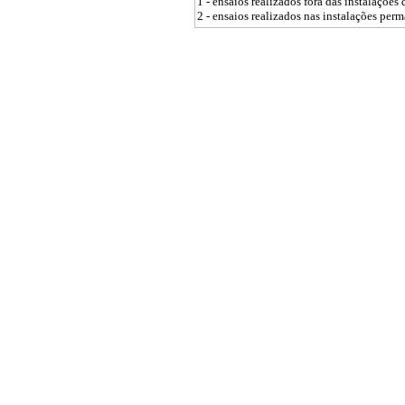
1 - ensaios realizados fora das instalações
2 - ensaios realizados nas instalações perm