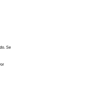
ado. Se
vor