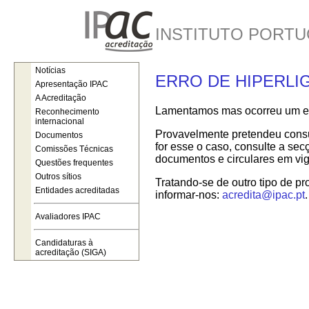
INSTITUTO PORTU
Notícias
ERRO DE HIPERLI
Apresentação IPAC
A Acreditação
Lamentamos mas ocorreu um err
Reconhecimento
internacional
Provavelmente pretendeu consul
Documentos
for esse o caso, consulte a se
Comissões Técnicas
documentos e circulares em vig
Questões frequentes
Outros sítios
Tratando-se de outro tipo de pr
Entidades acreditadas
informar-nos:
acredita@ipac.pt
.
Avaliadores IPAC
Candidaturas à
acreditação (SIGA)