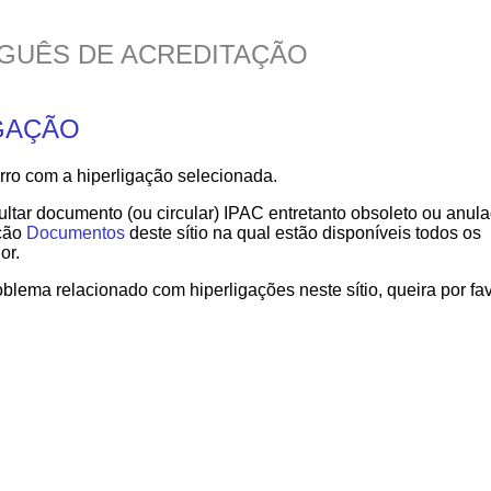
GUÊS DE ACREDITAÇÃO
GAÇÃO
o com a hiperligação selecionada.
tar documento (ou circular) IPAC entretanto obsoleto ou anul
cção
Documentos
deste sítio na qual estão disponíveis todos os
or.
oblema relacionado com hiperligações neste sítio, queira por fa