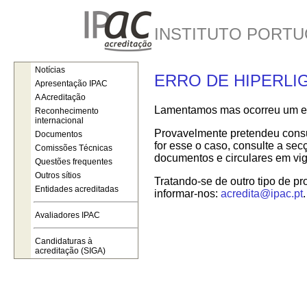
INSTITUTO PORTU
Notícias
ERRO DE HIPERLI
Apresentação IPAC
A Acreditação
Lamentamos mas ocorreu um err
Reconhecimento
internacional
Provavelmente pretendeu consul
Documentos
for esse o caso, consulte a se
Comissões Técnicas
documentos e circulares em vig
Questões frequentes
Outros sítios
Tratando-se de outro tipo de pr
Entidades acreditadas
informar-nos:
acredita@ipac.pt
.
Avaliadores IPAC
Candidaturas à
acreditação (SIGA)