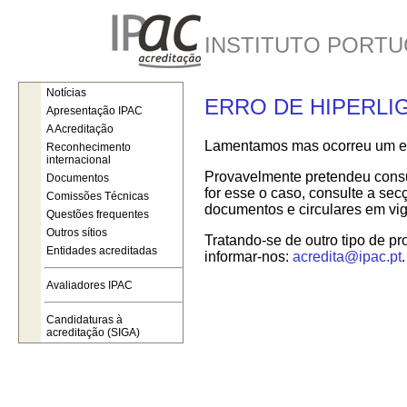
INSTITUTO PORTU
Notícias
ERRO DE HIPERLI
Apresentação IPAC
A Acreditação
Lamentamos mas ocorreu um err
Reconhecimento
internacional
Provavelmente pretendeu consul
Documentos
for esse o caso, consulte a se
Comissões Técnicas
documentos e circulares em vig
Questões frequentes
Outros sítios
Tratando-se de outro tipo de pr
Entidades acreditadas
informar-nos:
acredita@ipac.pt
.
Avaliadores IPAC
Candidaturas à
acreditação (SIGA)