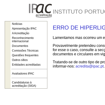
INSTITUTO PORTU
Notícias
ERRO DE HIPERLI
Apresentação IPAC
A Acreditação
Lamentamos mas ocorreu um err
Reconhecimento
internacional
Provavelmente pretendeu consul
Documentos
for esse o caso, consulte a se
Comissões Técnicas
documentos e circulares em vig
Questões frequentes
Outros sítios
Tratando-se de outro tipo de pr
Entidades acreditadas
informar-nos:
acredita@ipac.pt
.
Avaliadores IPAC
Candidaturas à
acreditação (SIGA)