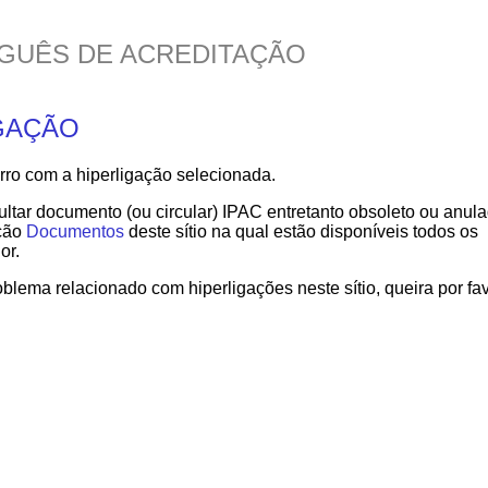
GUÊS DE ACREDITAÇÃO
GAÇÃO
o com a hiperligação selecionada.
tar documento (ou circular) IPAC entretanto obsoleto ou anul
cção
Documentos
deste sítio na qual estão disponíveis todos os
or.
oblema relacionado com hiperligações neste sítio, queira por fa