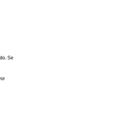
ado. Se
vor