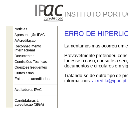
INSTITUTO PORTU
Notícias
ERRO DE HIPERLI
Apresentação IPAC
A Acreditação
Lamentamos mas ocorreu um err
Reconhecimento
internacional
Provavelmente pretendeu consul
Documentos
for esse o caso, consulte a se
Comissões Técnicas
documentos e circulares em vig
Questões frequentes
Outros sítios
Tratando-se de outro tipo de pr
Entidades acreditadas
informar-nos:
acredita@ipac.pt
.
Avaliadores IPAC
Candidaturas à
acreditação (SIGA)