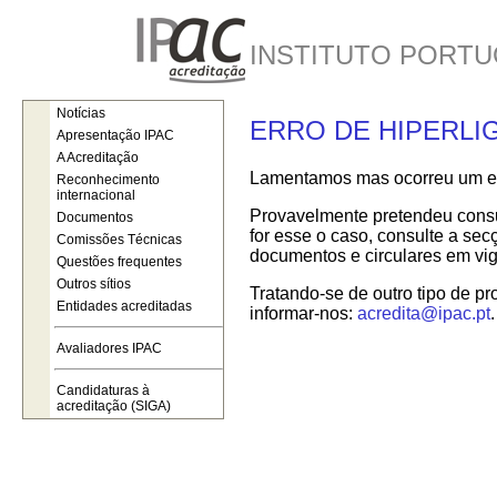
INSTITUTO PORTU
Notícias
ERRO DE HIPERLI
Apresentação IPAC
A Acreditação
Lamentamos mas ocorreu um err
Reconhecimento
internacional
Provavelmente pretendeu consul
Documentos
for esse o caso, consulte a se
Comissões Técnicas
documentos e circulares em vig
Questões frequentes
Outros sítios
Tratando-se de outro tipo de pr
Entidades acreditadas
informar-nos:
acredita@ipac.pt
.
Avaliadores IPAC
Candidaturas à
acreditação (SIGA)