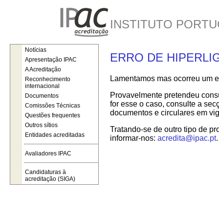
INSTITUTO PORTU
Notícias
ERRO DE HIPERLI
Apresentação IPAC
A Acreditação
Lamentamos mas ocorreu um err
Reconhecimento
internacional
Provavelmente pretendeu consul
Documentos
for esse o caso, consulte a se
Comissões Técnicas
documentos e circulares em vig
Questões frequentes
Outros sítios
Tratando-se de outro tipo de pr
Entidades acreditadas
informar-nos:
acredita@ipac.pt
.
Avaliadores IPAC
Candidaturas à
acreditação (SIGA)