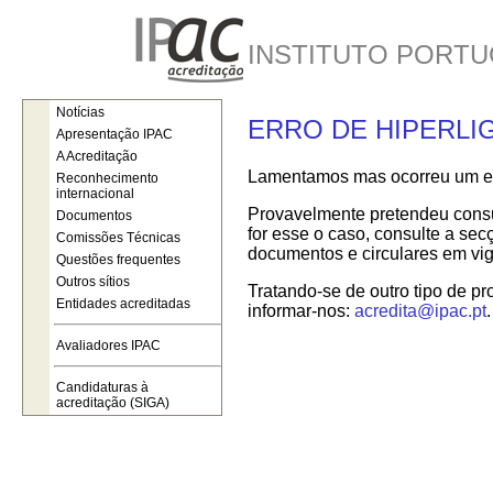
INSTITUTO PORTU
Notícias
ERRO DE HIPERLI
Apresentação IPAC
A Acreditação
Lamentamos mas ocorreu um err
Reconhecimento
internacional
Provavelmente pretendeu consul
Documentos
for esse o caso, consulte a se
Comissões Técnicas
documentos e circulares em vig
Questões frequentes
Outros sítios
Tratando-se de outro tipo de pr
Entidades acreditadas
informar-nos:
acredita@ipac.pt
.
Avaliadores IPAC
Candidaturas à
acreditação (SIGA)