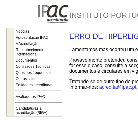
INSTITUTO PORTU
Notícias
ERRO DE HIPERLI
Apresentação IPAC
A Acreditação
Lamentamos mas ocorreu um err
Reconhecimento
internacional
Provavelmente pretendeu consul
Documentos
for esse o caso, consulte a se
Comissões Técnicas
documentos e circulares em vig
Questões frequentes
Outros sítios
Tratando-se de outro tipo de pr
Entidades acreditadas
informar-nos:
acredita@ipac.pt
.
Avaliadores IPAC
Candidaturas à
acreditação (SIGA)