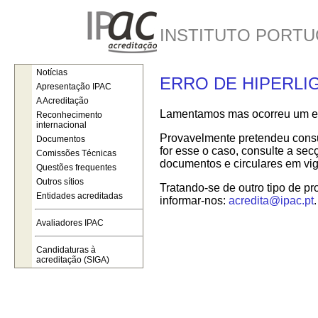
INSTITUTO PORTU
Notícias
ERRO DE HIPERLI
Apresentação IPAC
A Acreditação
Lamentamos mas ocorreu um err
Reconhecimento
internacional
Provavelmente pretendeu consul
Documentos
for esse o caso, consulte a se
Comissões Técnicas
documentos e circulares em vig
Questões frequentes
Outros sítios
Tratando-se de outro tipo de pr
Entidades acreditadas
informar-nos:
acredita@ipac.pt
.
Avaliadores IPAC
Candidaturas à
acreditação (SIGA)