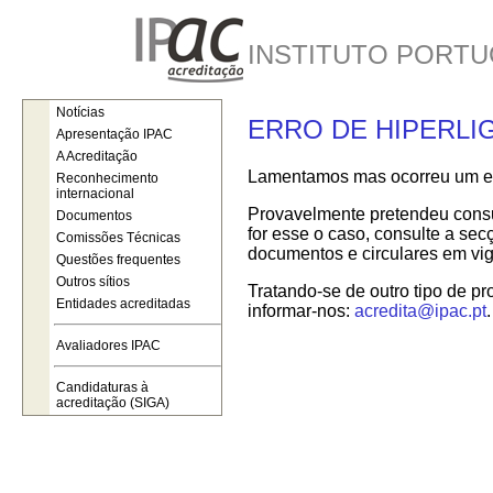
INSTITUTO PORTU
Notícias
ERRO DE HIPERLI
Apresentação IPAC
A Acreditação
Lamentamos mas ocorreu um err
Reconhecimento
internacional
Provavelmente pretendeu consul
Documentos
for esse o caso, consulte a se
Comissões Técnicas
documentos e circulares em vig
Questões frequentes
Outros sítios
Tratando-se de outro tipo de pr
Entidades acreditadas
informar-nos:
acredita@ipac.pt
.
Avaliadores IPAC
Candidaturas à
acreditação (SIGA)