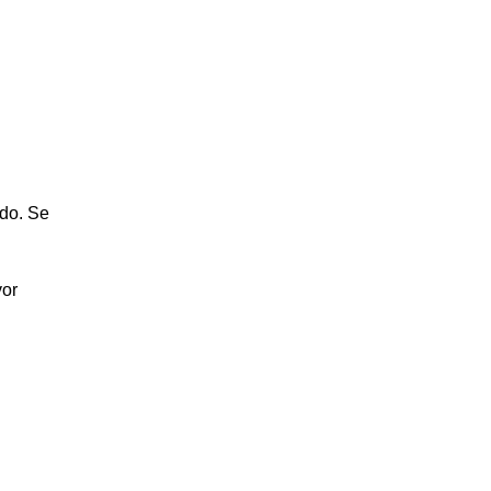
ado. Se
vor