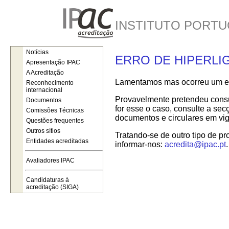
INSTITUTO PORTU
Notícias
ERRO DE HIPERLI
Apresentação IPAC
A Acreditação
Lamentamos mas ocorreu um err
Reconhecimento
internacional
Provavelmente pretendeu consul
Documentos
for esse o caso, consulte a se
Comissões Técnicas
documentos e circulares em vig
Questões frequentes
Outros sítios
Tratando-se de outro tipo de pr
Entidades acreditadas
informar-nos:
acredita@ipac.pt
.
Avaliadores IPAC
Candidaturas à
acreditação (SIGA)