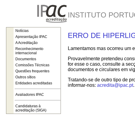
INSTITUTO PORTU
Notícias
ERRO DE HIPERLI
Apresentação IPAC
A Acreditação
Lamentamos mas ocorreu um err
Reconhecimento
internacional
Provavelmente pretendeu consul
Documentos
for esse o caso, consulte a se
Comissões Técnicas
documentos e circulares em vig
Questões frequentes
Outros sítios
Tratando-se de outro tipo de pr
Entidades acreditadas
informar-nos:
acredita@ipac.pt
.
Avaliadores IPAC
Candidaturas à
acreditação (SIGA)