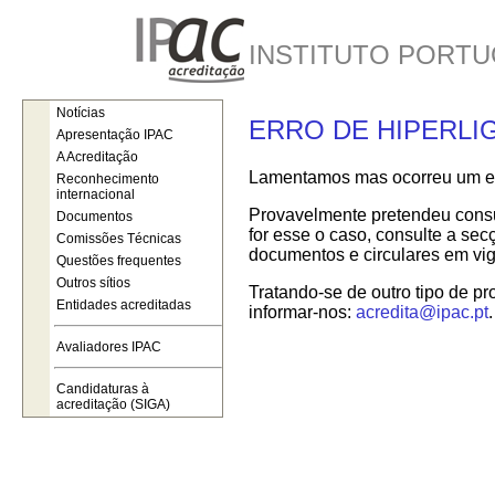
INSTITUTO PORTU
Notícias
ERRO DE HIPERLI
Apresentação IPAC
A Acreditação
Lamentamos mas ocorreu um err
Reconhecimento
internacional
Provavelmente pretendeu consul
Documentos
for esse o caso, consulte a se
Comissões Técnicas
documentos e circulares em vig
Questões frequentes
Outros sítios
Tratando-se de outro tipo de pr
Entidades acreditadas
informar-nos:
acredita@ipac.pt
.
Avaliadores IPAC
Candidaturas à
acreditação (SIGA)