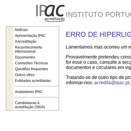
INSTITUTO PORTU
Notícias
ERRO DE HIPERLI
Apresentação IPAC
A Acreditação
Lamentamos mas ocorreu um err
Reconhecimento
internacional
Provavelmente pretendeu consul
Documentos
for esse o caso, consulte a se
Comissões Técnicas
documentos e circulares em vig
Questões frequentes
Outros sítios
Tratando-se de outro tipo de pr
Entidades acreditadas
informar-nos:
acredita@ipac.pt
.
Avaliadores IPAC
Candidaturas à
acreditação (SIGA)