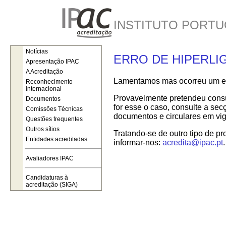
INSTITUTO PORTU
Notícias
ERRO DE HIPERLI
Apresentação IPAC
A Acreditação
Lamentamos mas ocorreu um err
Reconhecimento
internacional
Provavelmente pretendeu consul
Documentos
for esse o caso, consulte a se
Comissões Técnicas
documentos e circulares em vig
Questões frequentes
Outros sítios
Tratando-se de outro tipo de pr
Entidades acreditadas
informar-nos:
acredita@ipac.pt
.
Avaliadores IPAC
Candidaturas à
acreditação (SIGA)