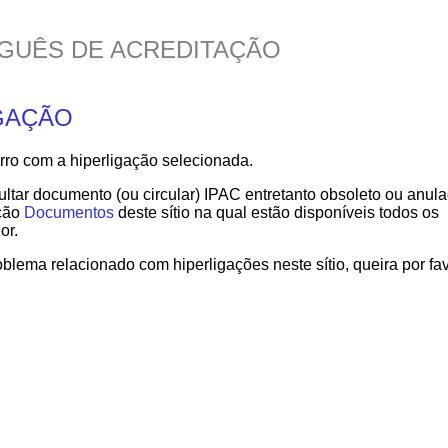
GUÊS DE ACREDITAÇÃO
GAÇÃO
o com a hiperligação selecionada.
tar documento (ou circular) IPAC entretanto obsoleto ou anul
cção
Documentos
deste sítio na qual estão disponíveis todos os
or.
oblema relacionado com hiperligações neste sítio, queira por fa