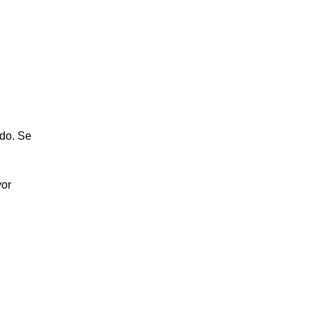
ado. Se
vor