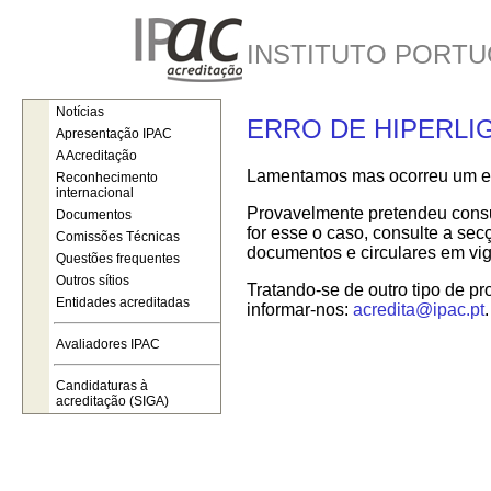
INSTITUTO PORTU
Notícias
ERRO DE HIPERLI
Apresentação IPAC
A Acreditação
Lamentamos mas ocorreu um err
Reconhecimento
internacional
Provavelmente pretendeu consul
Documentos
for esse o caso, consulte a se
Comissões Técnicas
documentos e circulares em vig
Questões frequentes
Outros sítios
Tratando-se de outro tipo de pr
Entidades acreditadas
informar-nos:
acredita@ipac.pt
.
Avaliadores IPAC
Candidaturas à
acreditação (SIGA)