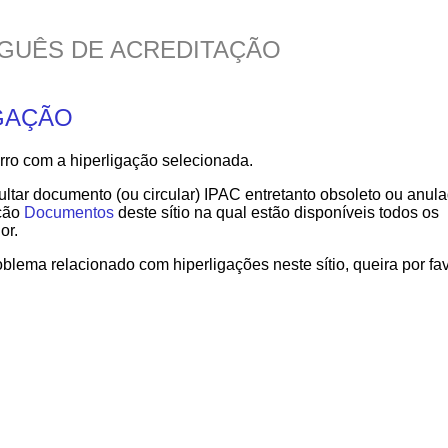
GUÊS DE ACREDITAÇÃO
GAÇÃO
o com a hiperligação selecionada.
tar documento (ou circular) IPAC entretanto obsoleto ou anul
cção
Documentos
deste sítio na qual estão disponíveis todos os
or.
oblema relacionado com hiperligações neste sítio, queira por fa