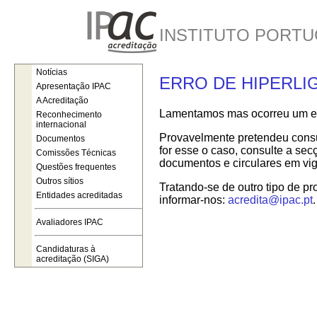
INSTITUTO PORTU
Notícias
ERRO DE HIPERLI
Apresentação IPAC
A Acreditação
Lamentamos mas ocorreu um err
Reconhecimento
internacional
Provavelmente pretendeu consul
Documentos
for esse o caso, consulte a se
Comissões Técnicas
documentos e circulares em vig
Questões frequentes
Outros sítios
Tratando-se de outro tipo de pr
Entidades acreditadas
informar-nos:
acredita@ipac.pt
.
Avaliadores IPAC
Candidaturas à
acreditação (SIGA)