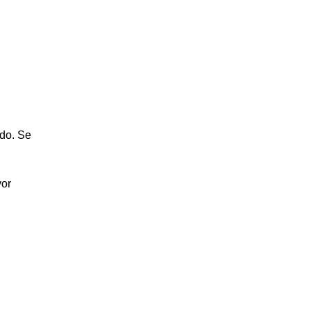
ado. Se
vor